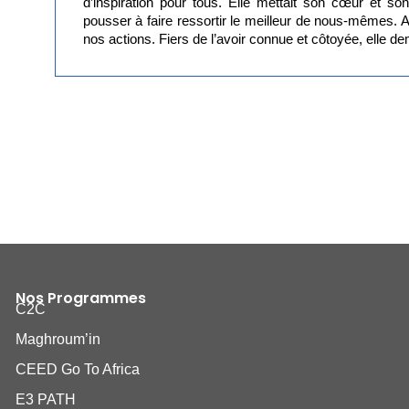
d’inspiration pour tous. Elle mettait son cœur et so
pousser à faire ressortir le meilleur de nous-mêmes. A 
nos actions. Fiers de l’avoir connue et côtoyée, elle 
Nos Programmes
C2C
Maghroum’in
CEED Go To Africa
E3 PATH