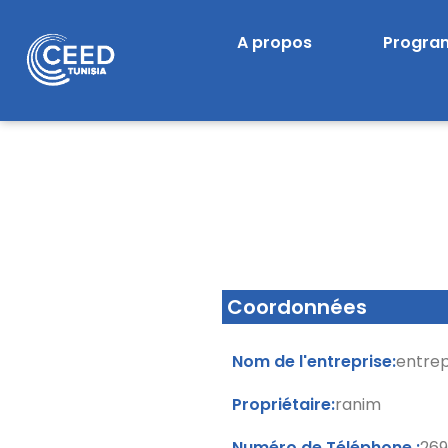
Skip
A propos
Progr
to
content
Coordonnées
Nom de l'entreprise:
entrep
Propriétaire:
ranim
Numéro de Téléphone :
26