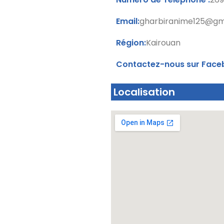
Email:
gharbiranime125@gm
Région:
Kairouan
Contactez-nous sur Face
Localisation