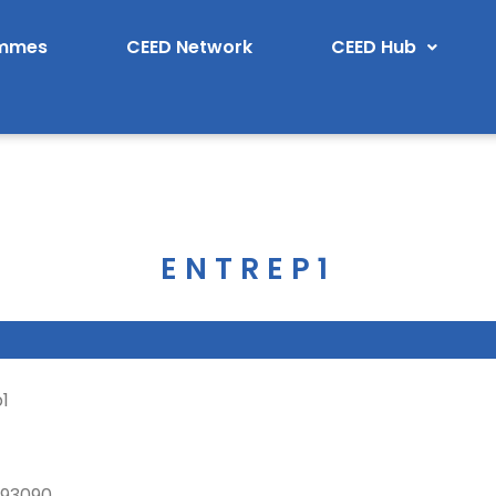
ammes
CEED Network
CEED Hub
ENTREP1
1
993090