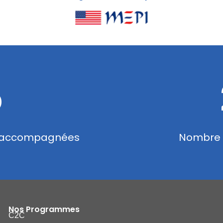
5
s accompagnées
Nombre 
Nos Programmes
C2C