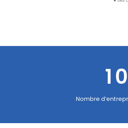
●
Les 
1
pagnés
Nombre d’entrepri