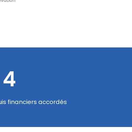
ovation
4
s financiers accordés
Nombr