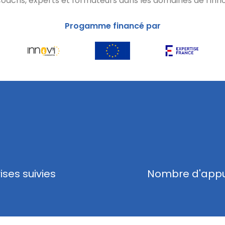
coachs, experts et formateurs dans les domaines de l’inn
Progamme financé par
0
ses suivies
Nombre d'appui