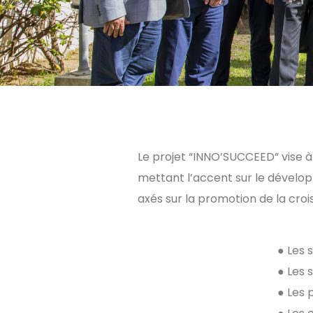
Le projet “INNO’SUCCEED” vise 
mettant l’accent sur le dévelop
axés sur la promotion
de la cro
●
Les 
●
Les 
●
Les 