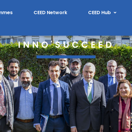
ammes
CEED Network
CEED Hub
INNO'SUCCEED