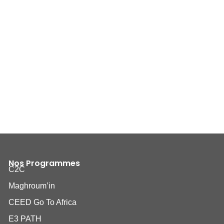
Nos Programmes
C2C
Maghroum’in
CEED Go To Africa
E3 PATH