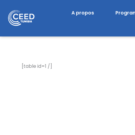
Skip
A propos
Progr
to
content
[table id=1 /]