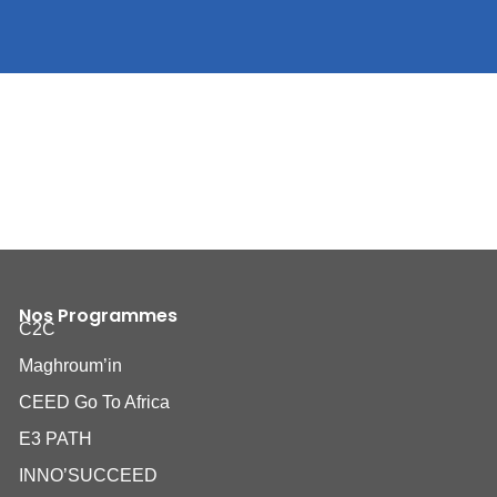
Nos Programmes
C2C
Maghroum’in
CEED Go To Africa
E3 PATH
INNO’SUCCEED