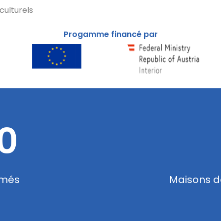
culturels
Progamme financé par
0
rmés
Maisons d