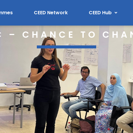
ammes
CEED Network
CEED Hub
C – CHANCE TO CHA