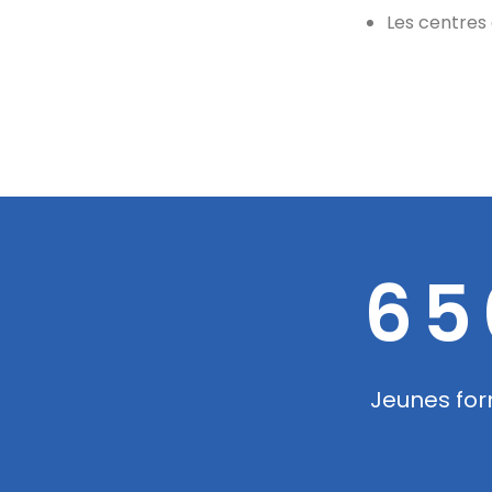
Les centres 
65
és
Jeunes fo