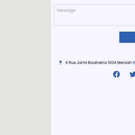
4 Rue Jamil Boutheina 1004 Menzah 1
F
a
c
i
e
b
o
o
k