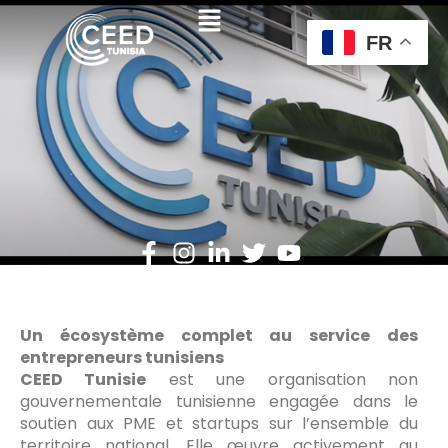
Menu
Skip
FR
to
content
Un écosystème complet au service des
entrepreneurs tunisiens
CEED Tunisie
est une organisation non
gouvernementale tunisienne engagée dans le
soutien aux PME et startups sur l’ensemble du
territoire national. Elle œuvre activement au