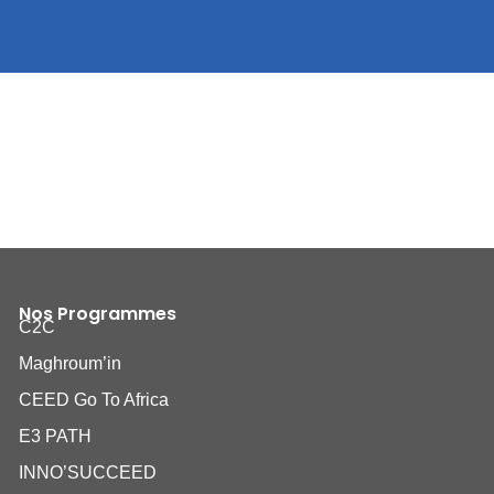
Nos Programmes
C2C
Maghroum’in
CEED Go To Africa
E3 PATH
INNO’SUCCEED